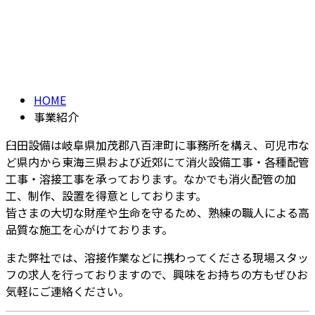
事業紹介
CONTACT
BUSINESS
HOME
事業紹介
臼田設備は岐阜県加茂郡八百津町に事務所を構え、可児市な
ど県内から東海三県および近郊にて消火設備工事・各種配管
工事・溶接工事を承っております。なかでも消火配管の加
工、制作、設置を得意としております。
皆さまの大切な財産や生命を守るため、熟練の職人による高
品質な施工を心がけております。
また弊社では、溶接作業などに携わってくださる現場スタッ
フの求人を行っておりますので、興味をお持ちの方もぜひお
気軽にご連絡ください。