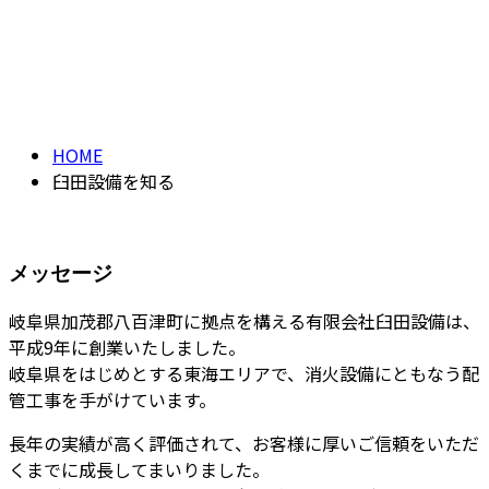
臼田設備を知る
CONTACT
INFORMATION
HOME
臼田設備を知る
メッセージ
岐阜県加茂郡八百津町に拠点を構える有限会社臼田設備は、
平成9年に創業いたしました。
岐阜県をはじめとする東海エリアで、消火設備にともなう配
管工事を手がけています。
長年の実績が高く評価されて、お客様に厚いご信頼をいただ
くまでに成長してまいりました。