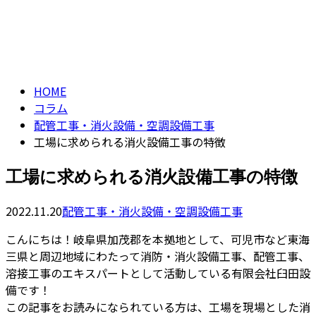
コラム
CONTACT
column
HOME
コラム
配管工事・消火設備・空調設備工事
工場に求められる消火設備工事の特徴
工場に求められる消火設備工事の特徴
2022.11.20
配管工事・消火設備・空調設備工事
こんにちは！岐阜県加茂郡を本拠地として、可児市など東海
三県と周辺地域にわたって消防・消火設備工事、配管工事、
溶接工事のエキスパートとして活動している有限会社臼田設
備です！
この記事をお読みになられている方は、工場を現場とした消