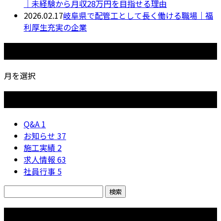
｜未経験から月収28万円を目指せる理由
2026.02.17
岐阜県で配管工として長く働ける職場｜福
利厚生充実の企業
月別アーカイブ
月を選択
カテゴリー
Q&A
1
お知らせ
37
施工実績
2
求人情報
63
社員行事
5
コラム