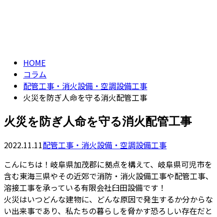
コラム
CONTACT
column
HOME
コラム
配管工事・消火設備・空調設備工事
火災を防ぎ人命を守る消火配管工事
火災を防ぎ人命を守る消火配管工事
2022.11.11
配管工事・消火設備・空調設備工事
こんにちは！岐阜県加茂郡に拠点を構えて、岐阜県可児市を
含む東海三県やその近郊で消防・消火設備工事や配管工事、
溶接工事を承っている有限会社臼田設備です！
火災はいつどんな建物に、どんな原因で発生するか分からな
い出来事であり、私たちの暮らしを脅かす恐ろしい存在だと