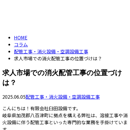
コラム
CONTACT
column
HOME
コラム
配管工事・消火設備・空調設備工事
求人市場での消火配管工事の位置づけは？
求人市場での消火配管工事の位置づけ
は？
2025.06.05
配管工事・消火設備・空調設備工事
こんにちは！有限会社臼田設備です。
岐阜県加茂郡八百津町に拠点を構える弊社は、溶接工事や消
火設備に伴う配管工事といった専門的な業務を手掛けていま
す。