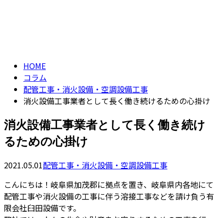
コラム
CONTACT
column
HOME
コラム
配管工事・消火設備・空調設備工事
消火設備工事業者として長く働き続けるための心掛け
消火設備工事業者として長く働き続け
るための心掛け
2021.05.01
配管工事・消火設備・空調設備工事
こんにちは！岐阜県加茂郡に拠点を置き、岐阜県内各地にて
配管工事や消火設備の工事に伴う溶接工事などを請け負う有
限会社臼田設備です。