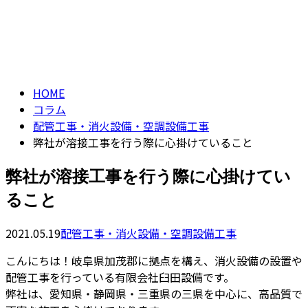
コラム
CONTACT
column
HOME
コラム
配管工事・消火設備・空調設備工事
弊社が溶接工事を行う際に心掛けていること
弊社が溶接工事を行う際に心掛けてい
ること
2021.05.19
配管工事・消火設備・空調設備工事
こんにちは！岐阜県加茂郡に拠点を構え、消火設備の設置や
配管工事を行っている有限会社臼田設備です。
弊社は、愛知県・静岡県・三重県の三県を中心に、高品質で