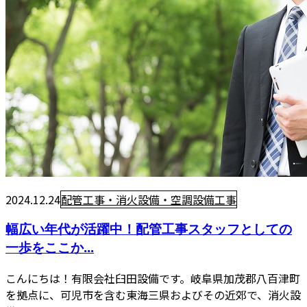
2024.12.24
配管工事・消火設備・空調設備工事
幅広い年代が活躍中！配管工事スタッフとしての
一歩をここか...
こんにちは！有限会社臼田設備です。岐阜県加茂郡八百津町
を拠点に、可児市を含む東海三県およびその近郊で、消火設