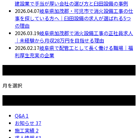
建設業で手当が厚い会社の選び方と臼田設備の事例
2026.04.07
岐阜県加茂郡・可児市で消火設備工事の仕
事を探している方へ｜臼田設備の求人が選ばれる5つ
の理由
2026.03.19
岐阜県加茂郡で消火設備工事の正社員求人
｜未経験から月収28万円を目指せる理由
2026.02.17
岐阜県で配管工として長く働ける職場｜福
利厚生充実の企業
月別アーカイブ
月を選択
カテゴリー
Q&A
1
お知らせ
37
施工実績
2
求人情報
63