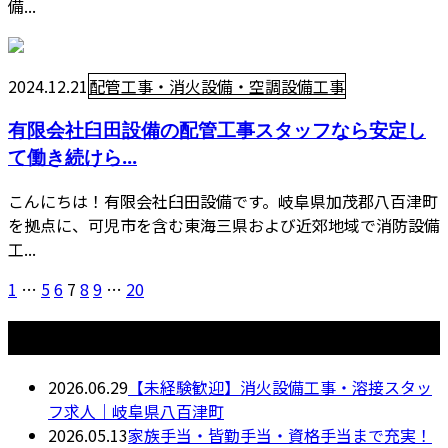
備...
2024.12.21
配管工事・消火設備・空調設備工事
有限会社臼田設備の配管工事スタッフなら安定し
て働き続けら...
こんにちは！有限会社臼田設備です。岐阜県加茂郡八百津町
を拠点に、可児市を含む東海三県および近郊地域で消防設備
工...
1
…
5
6
7
8
9
…
20
最近の投稿
2026.06.29
【未経験歓迎】消火設備工事・溶接スタッ
フ求人｜岐阜県八百津町
2026.05.13
家族手当・皆勤手当・資格手当まで充実！