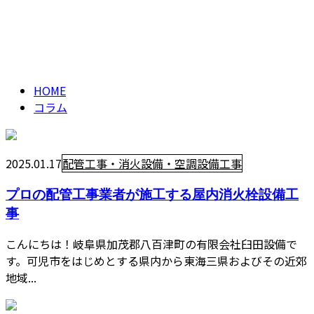
コラム
CONTACT
column
HOME
コラム
2025.01.17
配管工事・消火設備・空調設備工事
プロの配管工事業者が施工する屋内消火栓設備工
事
こんにちは！岐阜県加茂郡八百津町の有限会社臼田設備で
す。可児市をはじめとする県内から東海三県およびその近郊
地域...