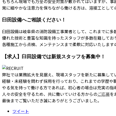
もちろん現場でも万全の安全対策が敷かれてはいますが、事
常に細やかな注意力を保ちながら働ける方は、溶接工として
臼田設備へご相談ください！
臼田設備は岐阜県の消防設備工事業者として、これまでに多
優れた技術と豊富な知識を持ったスタッフが多数在籍してお
各種施工から点検、メンテナンスまで柔軟に対応いたします
【求人】臼田設備では新規スタッフを募集中！
弊社では業務拡大を見据え、現場スタッフを新たに募集して
経験・未経験を問わず採用を行っており、これまでの学歴や
やる気を持って働ける方であれば、初心者の場合は充実の指
人々の安全を守るため、共に働いていける方からの
ご応募
を
最後までご覧いただき誠にありがとうございました。
ツイート