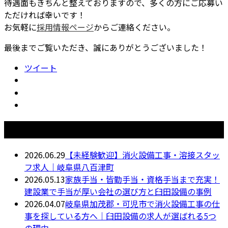
待遇面もきちんと整えておりますので、多くの方にご応募い
ただければ幸いです！
お気軽に
採用情報ページ
からご連絡ください。
最後までご覧いただき、誠にありがとうございました！
ツイート
最近の投稿
2026.06.29
【未経験歓迎】消火設備工事・溶接スタッ
フ求人｜岐阜県八百津町
2026.05.13
家族手当・皆勤手当・資格手当まで充実！
建設業で手当が厚い会社の選び方と臼田設備の事例
2026.04.07
岐阜県加茂郡・可児市で消火設備工事の仕
事を探している方へ｜臼田設備の求人が選ばれる5つ
の理由