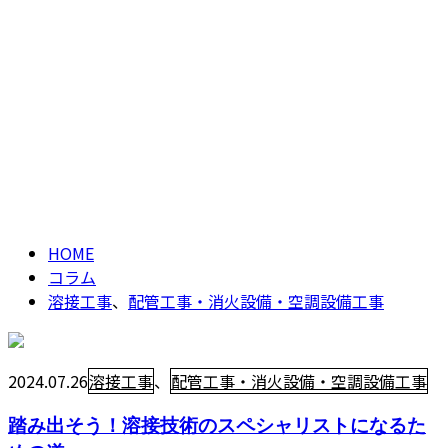
溶接工事
、
配管工
CONTACT
事・消火設備・空調
設備工事
column
HOME
コラム
溶接工事
、
配管工事・消火設備・空調設備工事
2024.07.26
溶接工事
、
配管工事・消火設備・空調設備工事
踏み出そう！溶接技術のスペシャリストになるた