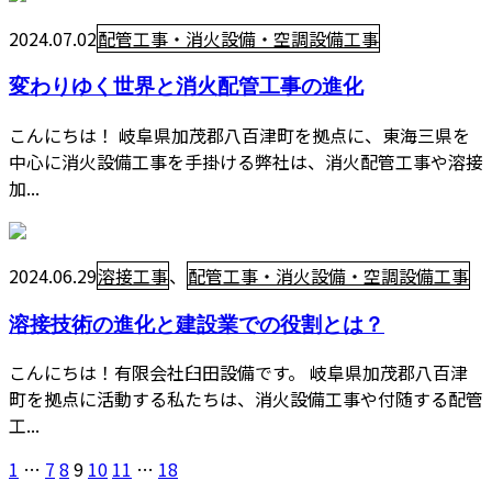
2024.07.02
配管工事・消火設備・空調設備工事
変わりゆく世界と消火配管工事の進化
こんにちは！ 岐阜県加茂郡八百津町を拠点に、東海三県を
中心に消火設備工事を手掛ける弊社は、消火配管工事や溶接
加...
2024.06.29
溶接工事
、
配管工事・消火設備・空調設備工事
溶接技術の進化と建設業での役割とは？
こんにちは！有限会社臼田設備です。 岐阜県加茂郡八百津
町を拠点に活動する私たちは、消火設備工事や付随する配管
工...
1
…
7
8
9
10
11
…
18