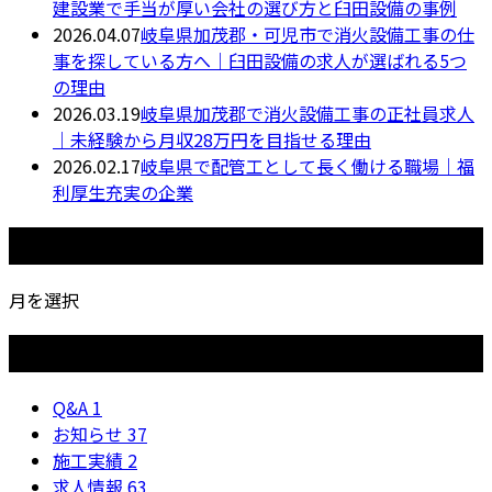
建設業で手当が厚い会社の選び方と臼田設備の事例
2026.04.07
岐阜県加茂郡・可児市で消火設備工事の仕
事を探している方へ｜臼田設備の求人が選ばれる5つ
の理由
2026.03.19
岐阜県加茂郡で消火設備工事の正社員求人
｜未経験から月収28万円を目指せる理由
2026.02.17
岐阜県で配管工として長く働ける職場｜福
利厚生充実の企業
月別アーカイブ
月を選択
カテゴリー
Q&A
1
お知らせ
37
施工実績
2
求人情報
63