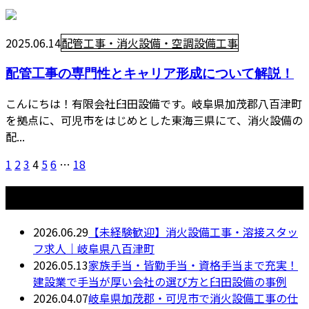
2025.06.14
配管工事・消火設備・空調設備工事
配管工事の専門性とキャリア形成について解説！
こんにちは！有限会社臼田設備です。岐阜県加茂郡八百津町
を拠点に、可児市をはじめとした東海三県にて、消火設備の
配...
1
2
3
4
5
6
…
18
最近の投稿
2026.06.29
【未経験歓迎】消火設備工事・溶接スタッ
フ求人｜岐阜県八百津町
2026.05.13
家族手当・皆勤手当・資格手当まで充実！
建設業で手当が厚い会社の選び方と臼田設備の事例
2026.04.07
岐阜県加茂郡・可児市で消火設備工事の仕