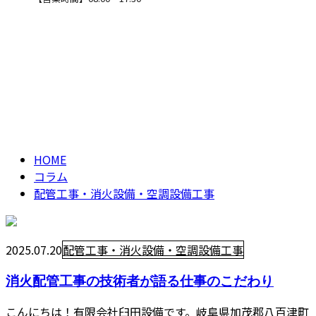
配管工事・消火設
CONTACT
備・空調設備工事
column
HOME
コラム
配管工事・消火設備・空調設備工事
2025.07.20
配管工事・消火設備・空調設備工事
消火配管工事の技術者が語る仕事のこだわり
こんにちは！有限会社臼田設備です。岐阜県加茂郡八百津町