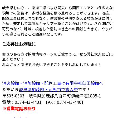
岐阜県を中心に、東海三県および関東から関西エリアという広大な
現場での業務は、多様な経験を積み重ねることができます。溶接、
配管工事は言うまでもなく、建設業の基盤を支える技術が身に付く
ため、安定して高度なキャリアを築くことが可能です。八百津町や
可児市など、地域に根差した活動は社会への貢献も大きく、やりが
いを感じられること間違いなしです。
ご応募はお気軽に
興味のある方は採用情報ページをご覧のうえ、ぜひ弊社求人にご応
募ください！
みなさまと面接でお会いできることを楽しみにしています！
消火設備・消防設備・配管工事は有限会社臼田設備へ
ただいま
岐阜県加茂郡・可児市で求人中
です！
〒505-0303 岐阜県加茂郡八百津町伊岐津志1885-1
電話：0574-43-4431 FAX：0574-43-4401
※営業電話お断り