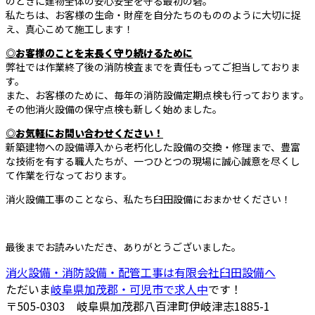
のときに建物全体の安心安全を守る最初の砦。
私たちは、お客様の生命・財産を自分たちのもののように大切に捉
え、真心こめて施工します！
◎お客様のことを末長く守り続けるために
弊社では作業終了後の消防検査までを責任もってご担当しておりま
す。
また、お客様のために、毎年の消防設備定期点検も行っております。
その他消火設備の保守点検も新しく始めました。
◎お気軽にお問い合わせください！
新築建物への設備導入から老朽化した設備の交換・修理まで、豊富
な技術を有する職人たちが、一つひとつの現場に誠心誠意を尽くし
て作業を行なっております。
消火設備工事のことなら、私たち臼田設備におまかせください！
最後までお読みいただき、ありがとうございました。
消火設備・消防設備・配管工事は有限会社臼田設備へ
ただいま
岐阜県加茂郡・可児市で求人中
です！
〒505-0303 岐阜県加茂郡八百津町伊岐津志1885-1