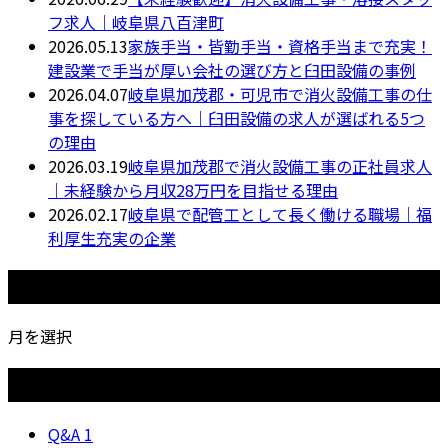
フ求人｜岐阜県八百津町
2026.05.13
家族手当・皆勤手当・資格手当まで充実！
建設業で手当が厚い会社の選び方と臼田設備の事例
2026.04.07
岐阜県加茂郡・可児市で消火設備工事の仕
事を探している方へ｜臼田設備の求人が選ばれる5つ
の理由
2026.03.19
岐阜県加茂郡で消火設備工事の正社員求人
｜未経験から月収28万円を目指せる理由
2026.02.17
岐阜県で配管工として長く働ける職場｜福
利厚生充実の企業
月別アーカイブ
月を選択
カテゴリー
Q&A
1