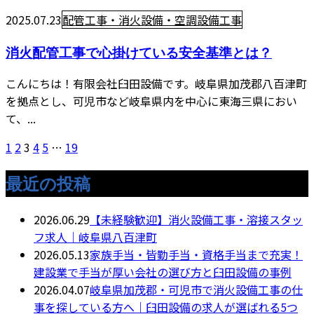
2025.07.23
配管工事・消火設備・空調設備工事
消火配管工事で心掛けている安全基準とは？
こんにちは！有限会社臼田設備です。岐阜県加茂郡八百津町
を拠点とし、可児市など岐阜県内を中心に東海三県におい
て、...
1
2
3
4
5
…
19
最近の投稿
2026.06.29
【未経験歓迎】消火設備工事・溶接スタッ
フ求人｜岐阜県八百津町
2026.05.13
家族手当・皆勤手当・資格手当まで充実！
建設業で手当が厚い会社の選び方と臼田設備の事例
2026.04.07
岐阜県加茂郡・可児市で消火設備工事の仕
事を探している方へ｜臼田設備の求人が選ばれる5つ