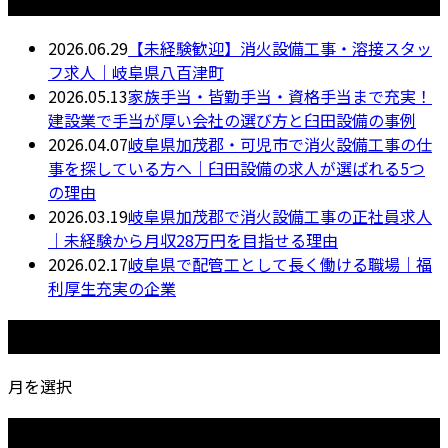
2026.06.29
【未経験歓迎】消火設備工事・溶接スタッ
フ求人｜岐阜県八百津町
2026.05.13
家族手当・皆勤手当・資格手当まで充実！
建設業で手当が厚い会社の選び方と臼田設備の事例
2026.04.07
岐阜県加茂郡・可児市で消火設備工事の仕
事を探している方へ｜臼田設備の求人が選ばれる5つ
の理由
2026.03.19
岐阜県加茂郡で消火設備工事の正社員求人
｜未経験から月収28万円を目指せる理由
2026.02.17
岐阜県で配管工として長く働ける職場｜福
利厚生充実の企業
月別アーカイブ
月を選択
カテゴリー