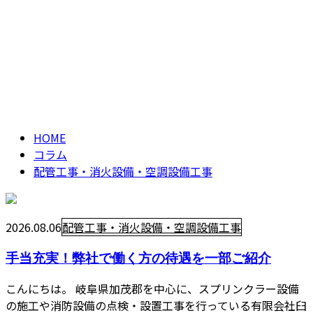
配管工事・消火設
CONTACT
備・空調設備工事
column
HOME
コラム
配管工事・消火設備・空調設備工事
2026.08.06
配管工事・消火設備・空調設備工事
手当充実！弊社で働く方の待遇を一部ご紹介
こんにちは。 岐阜県加茂郡を中心に、スプリンクラー設備
の施工や消防設備の点検・設置工事を行っている有限会社臼